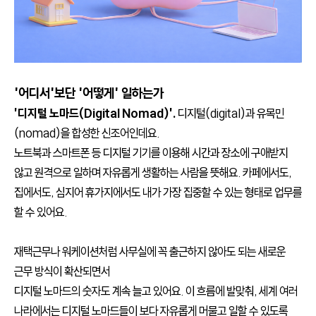
정부 조달 품목
서비스 신청
지금, 신도리코의 복합기가 필요하다면 문의하세요
서비스 센터
다운로드
렌탈 및 구매
사업 제안
'어디서'보단 '어떻게' 일하는가
'디지털 노마드(Digital Nomad)'.
디지털(digital)과 유목민
(nomad)을 합성한 신조어인데요.
노트북과 스마트폰 등 디지털 기기를 이용해 시간과 장소에 구애받지
않고 원격으로 일하며 자유롭게 생활하는 사람을 뜻해요. 카페에서도,
집에서도, 심지어 휴가지에서도 내가 가장 집중할 수 있는 형태로 업무를
할 수 있어요.
재택근무나 워케이션처럼 사무실에 꼭 출근하지 않아도 되는 새로운
근무 방식이 확산되면서
디지털 노마드의 숫자도 계속 늘고 있어요. 이 흐름에 발맞춰, 세계 여러
나라에서는 디지털 노마드들이 보다 자유롭게 머물고 일할 수 있도록