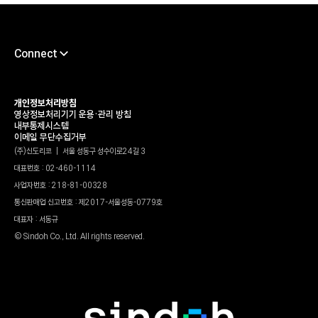
Connect
채용
서포트센터
개인정보처리방침
영상정보처리기기 운용•관리 방침
타륜
내부통제시스템
이메일 무단수집거부
가헌신도재단
(주)신도리코 | 서울 성동구 성수이로24길 3
대표번호 : 02-460-1114
신도리코 유튜브
사업자번호 : 218-81-00328
윤리경영상담센터
통신판매업 신고번호 : 제2017-서울성동-0779호
파트너정보센터
대표자 : 서동규
© Sindoh Co., Ltd. All rights reserved.