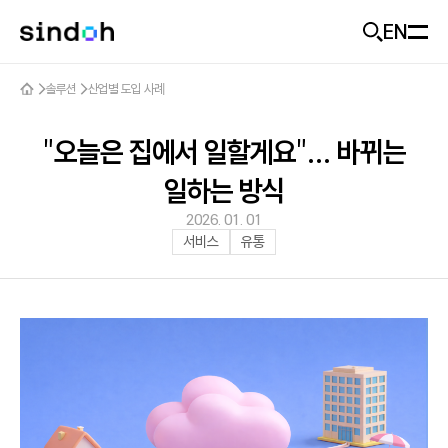
EN
모바일 헤더
솔루션
산업별 도입 사례
회사소개
D470
추천
신도랑
"오늘은 집에서 일할게요"... 바뀌는
신도랑
사업개요
일하는 방식
기업가치
2026. 01. 01
솔루션
신도랑 소개
서비스
유통
미래비전
두잉
제품
솔루션 소개
기업소식
솔루션 제품
고객지원
제품 추천
ESG
산업별 도입 사례
출력기기
Careers
문의하기