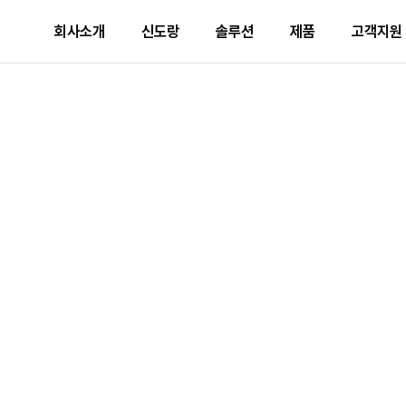
회사소개
신도랑
솔루션
제품
고객지원
pc 헤더
사업개요
신도랑 소개
솔루션 소개
제품 추천
문의하기
기업가치
두잉
솔루션 제품
출력기기
서비스 
D470
추천
신도랑
미래비전
산업별 도입 사례
정부 조달 품목
서비스 
기업소식
사업 제안
ESG
Careers