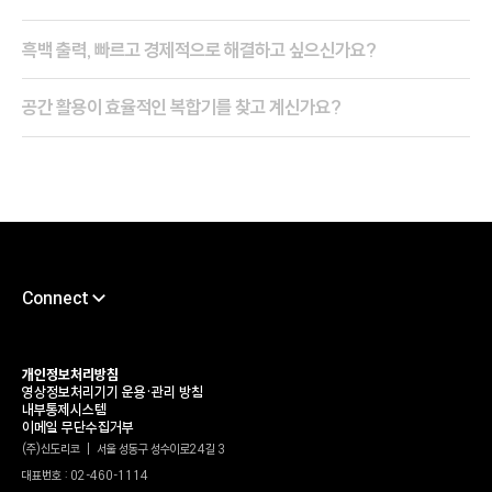
흑백 출력, 빠르고 경제적으로 해결하고 싶으신가요?
공간 활용이 효율적인 복합기를 찾고 계신가요?
Connect
채용
서포트센터
개인정보처리방침
영상정보처리기기 운용•관리 방침
타륜
내부통제시스템
이메일 무단수집거부
가헌신도재단
(주)신도리코 | 서울 성동구 성수이로24길 3
대표번호 : 02-460-1114
신도리코 유튜브