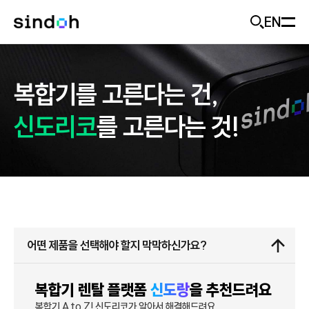
EN
모바일 헤더
회사소개
복합기를 고른다는 건,
D470
추천
신도랑
신도랑
사업개요
신도리코
를 고른다는 것!
기업가치
솔루션
신도랑 소개
미래비전
두잉
제품
솔루션 소개
기업소식
솔루션 제품
고객지원
어떤 제품을 선택해야 할지 막막하신가요?
제품 추천
ESG
산업별 도입 사례
출력기기
복합기 렌탈 플랫폼
신도랑
을 추천드려요
Careers
문의하기
복합기 A to Z! 신도리코가 알아서 해결해드려요.