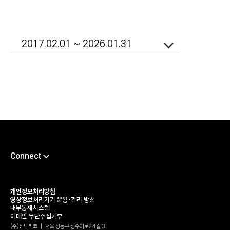
2017.02.01 ~ 2026.01.31
Connect
채용
서포트센터
개인정보처리방침
영상정보처리기기 운용•관리 방침
타륜
내부통제시스템
이메일 무단수집거부
가헌신도재단
(주)신도리코 | 서울 성동구 성수이로24길 3