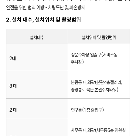
정부 조달 품목
서비스 신청
안전을 위한 범죄 예방 - 차량도난 및 파손방지
지금, 신도리코의 복합기가 필요하다면 문의하세요
2. 설치 대수, 설치위치 및 촬영범위
서비스 센터
다운로드
렌탈 및 구매
설치대수
설치위치 및 촬영범위
사업 제안
정문주차장 입출구(서비스동
2대
주차장)
본관동 내,외곽(본관4층갤러리,
8 대
중앙통로,북문,본관주차타워)
2 대
연구동(1층 출입구)
사무동 내,외곽(사무동5층 임원실,