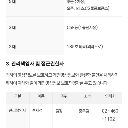
5 대
후문주차장,
오픈테라스,CS물품보관소)
3 대
CnF동(1층전시장)
2 대
135호 외곽(외곽도로)
3. 관리책임자 및 접근권한자
귀하의 영상정보를 보호하고 개인영상정보와 관련한 불만을 처리하기
위하여 아래와 같이 개인영상정보 보호책임자를 두고 있습니다.
구분
이름
직위
소속
연락처
관리책임자
현재성
팀장
총무팀
02 - 460
- 1102