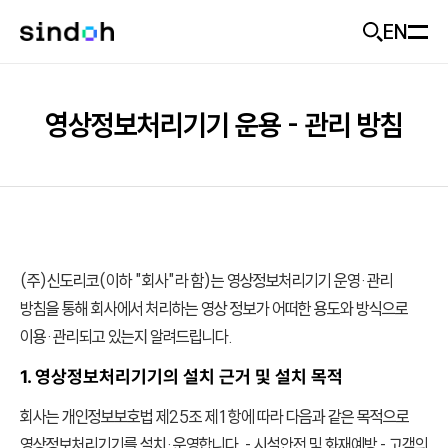
EN
모바일 헤더
회사소개
영상정보처리기기 운용 - 관리 방침
D470
추천
신도랑
신도랑
사업개요
기업가치
솔루션
신도랑 소개
미래비전
두잉
(주)신도리코(이하 "회사"라 함)는 영상정보처리기기 운영·관리
제품
솔루션 소개
방침을 통해 회사에서 처리하는 영상 정보가 어떠한 용도와 방식으로
기업소식
이용·관리되고 있는지 알려드립니다.
솔루션 제품
고객지원
제품 추천
ESG
1. 영상정보처리기기의 설치 근거 및 설치 목적
산업별 도입 사례
출력기기
회사는 개인정보보호법 제25조 제1항에 따라 다음과 같은 목적으로
Careers
문의하기
영상정보처리기기를 설치·운영합니다. - 시설안전 및 화재예방 - 고객의