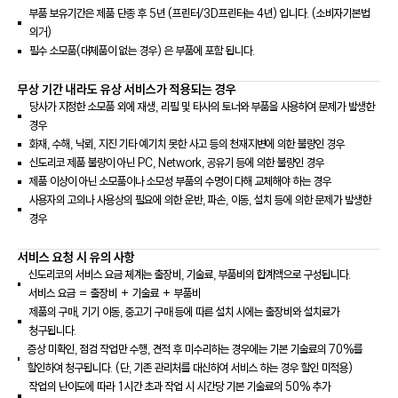
부품 보유기간은 제품 단종 후 5년 (프린터/3D프린터는 4년) 입니다. (소비자기본법
의거)
필수 소모품(대체품이 없는 경우) 은 부품에 포함 됩니다.
무상 기간 내라도 유상 서비스가 적용되는 경우
당사가 지정한 소모품 외에 재생, 리필 및 타사의 토너와 부품을 사용하여 문제가 발생한
경우
화재, 수해, 낙뢰, 지진 기타 예기치 못한 사고 등의 천재지변에 의한 불량인 경우
신도리코 제품 불량이 아닌 PC, Network, 공유기 등에 의한 불량인 경우
제품 이상이 아닌 소모품이나 소모성 부품의 수명이 다해 교체해야 하는 경우
사용자의 고의나 사용상의 필요에 의한 운반, 파손, 이동, 설치 등에 의한 문제가 발생한
경우
서비스 요청 시 유의 사항
신도리코의 서비스 요금 체계는 출장비, 기술료, 부품비의 합계액으로 구성됩니다.
서비스 요금 = 출장비 + 기술료 + 부품비
제품의 구매, 기기 이동, 중고기 구매 등에 따른 설치 시에는 출장비와 설치료가
청구됩니다.
증상 미확인, 점검 작업만 수행, 견적 후 미수리하는 경우에는 기본 기술료의 70%를
할인하여 청구됩니다. (단, 기존 관리처를 대신하여 서비스 하는 경우 할인 미적용)
작업의 난이도에 따라 1시간 초과 작업 시 시간당 기본 기술료의 50% 추가