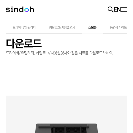
EN
모바일 헤더
회사소개
드라이버/유틸리티
카탈로그/사용설명서
소모품
동영상 가이드
다운로드
D470
추천
신도랑
신도랑
사업개요
드라이버/유틸리티, 카탈로그/사용설명서와 같은 자료를 다운로드하세요.
기업가치
솔루션
신도랑 소개
미래비전
두잉
제품
솔루션 소개
기업소식
솔루션 제품
고객지원
제품 추천
ESG
산업별 도입 사례
출력기기
Careers
문의하기