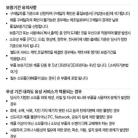
보증기간 유의사항
구매일자를 기준으로 산정하며 구매일자 확인은 품질보증서(구입영수증)에 의거합니다.
제품 구매일자의 확인이 불가능한 경우에는 제조일로부터 3개월이 경과한 날로
품질보증기간을 산정합니다.
보증기간 또는 사용매수(복사,출력) 중 먼저 도래한 것을 우선으로 적용하며 불량 발생시
소모성 부품 (PCU, 드럼, 현상제, 정착부, 전사부)에 대한 클레임 기준은 당사가 정한
기준으로 처리 됩니다.
별도의 서비스 계약,조달계약을 체결한 경우에는 계약서에 명기된 보증기간을
적용합니다.
부품 보유기간은 제품 단종 후 5년 (프린터/3D프린터는 4년) 입니다. (소비자기본법
의거)
필수 소모품(대체품이 없는 경우) 은 부품에 포함 됩니다.
무상 기간 내라도 유상 서비스가 적용되는 경우
당사가 지정한 소모품 외에 재생, 리필 및 타사의 토너와 부품을 사용하여 문제가 발생한
경우
화재, 수해, 낙뢰, 지진 기타 예기치 못한 사고 등의 천재지변에 의한 불량인 경우
신도리코 제품 불량이 아닌 PC, Network, 공유기 등에 의한 불량인 경우
제품 이상이 아닌 소모품이나 소모성 부품의 수명이 다해 교체해야 하는 경우
사용자의 고의나 사용상의 필요에 의한 운반, 파손, 이동, 설치 등에 의한 문제가 발생한
경우