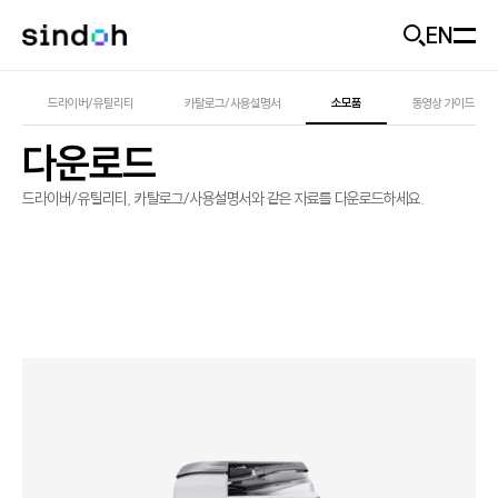
EN
모바일 헤더
회사소개
드라이버/유틸리티
카탈로그/사용설명서
소모품
동영상 가이드
다운로드
D470
추천
신도랑
신도랑
사업개요
드라이버/유틸리티, 카탈로그/사용설명서와 같은 자료를 다운로드하세요.
기업가치
솔루션
신도랑 소개
미래비전
두잉
제품
솔루션 소개
기업소식
솔루션 제품
고객지원
제품 추천
ESG
산업별 도입 사례
출력기기
Careers
문의하기