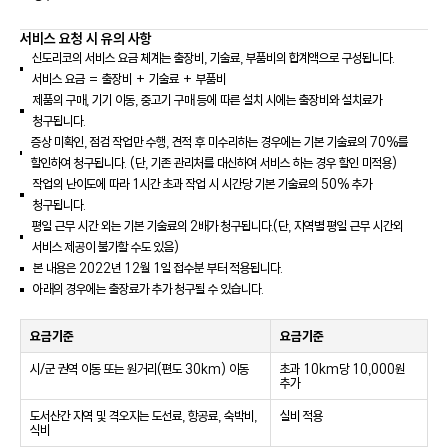
서비스 요청 시 유의 사항
신도리코의 서비스 요금 체계는 출장비, 기술료, 부품비의 합계액으로 구성됩니다.
서비스 요금 = 출장비 + 기술료 + 부품비
제품의 구매, 기기 이동, 중고기 구매 등에 따른 설치 시에는 출장비와 설치료가
청구됩니다.
증상 미확인, 점검 작업만 수행, 견적 후 미수리하는 경우에는 기본 기술료의 70%를
할인하여 청구됩니다. (단, 기존 관리처를 대신하여 서비스 하는 경우 할인 미적용)
작업의 난이도에 따라 1시간 초과 작업 시 시간당 기본 기술료의 50% 추가
청구됩니다.
평일 근무 시간 외는 기본 기술료의 2배가 청구됩니다.(단, 지역별 평일 근무 시간외
서비스 제공이 불가할 수도 있음)
본 내용은 2022년 12월 1일 접수분 부터 적용됩니다.
아래의 경우에는 출장료가 추가 청구될 수 있습니다.
요금기준
요금기준
시/군 권역 이동 또는 원거리(편도 30km) 이동
초과 10km당 10,000원
추가
도서산간 지역 및 격오지는 도선료, 항공료, 숙박비,
실비 적용
식비