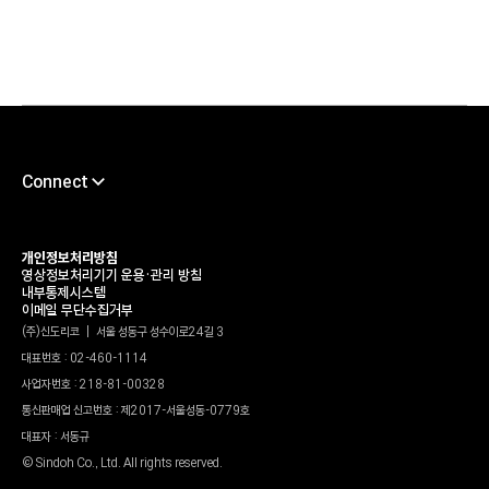
Connect
채용
서포트센터
개인정보처리방침
영상정보처리기기 운용•관리 방침
타륜
내부통제시스템
이메일 무단수집거부
가헌신도재단
(주)신도리코 | 서울 성동구 성수이로24길 3
대표번호 : 02-460-1114
신도리코 유튜브
사업자번호 : 218-81-00328
윤리경영상담센터
통신판매업 신고번호 : 제2017-서울성동-0779호
파트너정보센터
대표자 : 서동규
© Sindoh Co., Ltd. All rights reserved.