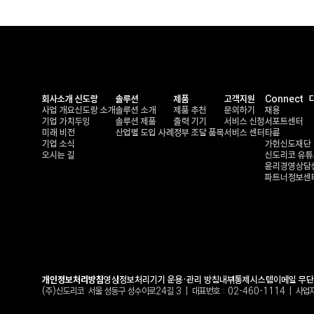
회사소개
신도랑
솔루션
제품
고객지원
Connect
사업 개요
신도랑 소개
솔루션 소개
제품 추천
문의하기
채용
기업 가치
두잉
솔루션 제품
출력 기기
서비스 신청
서포트센터
미래 비전
산업별 도입 사례
정부 조달 품목
서비스 센터
타륜
기업 소식
가헌신도재단
오시는 길
신도리코 유튜
윤리경영상담
파트너정보센
개인정보처리방침
영상정보처리기기 운용•관리 방침
내부통제시스템
이메일 무
(주)신도리코 서울 성동구 성수이로24길 3 | 대표번호 : 02-460-1114 | 사업