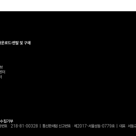
다운로드
렌탈 및 구매
브
센터
터
단수집거부
자번호 : 218-81-00328 | 통신판매업 신고번호 : 제2017-서울성동-0779호 | 대표: 서동