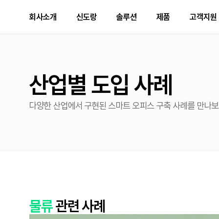
회사소개
신도랑
솔루션
제품
고객지원
pc 헤더
사업개요
신도랑 소개
솔루션 소개
제품 추천
문의하기
기업가치
두잉
솔루션 제품
출력기기
서비스 
산업별 도입 사례
D470
추천
신도랑
미래비전
산업별 도입 사례
정부 조달 품목
서비스 
다양한 산업에서 구현된 스마트 오피스 구축 사례를 만나보
기업소식
사업 제안
ESG
Careers
물류
관련 사례