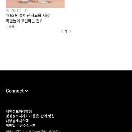
정부 조달 품목
서비스 신청
지금, 신도리코의 복합기가 필요하다면 문의하세요
2026. 01. 01
10조 원 늘어난 사교육 시장 :
학원들이 고민하는 건?
서비스 센터
교육
다운로드
렌탈 및 구매
1
사업 제안
Connect
채용
서포트센터
개인정보처리방침
영상정보처리기기 운용•관리 방침
타륜
내부통제시스템
이메일 무단수집거부
가헌신도재단
(주)신도리코 | 서울 성동구 성수이로24길 3