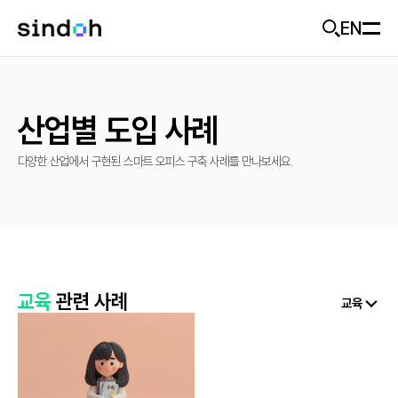
EN
모바일 헤더
회사소개
산업별 도입 사례
D470
추천
신도랑
신도랑
사업개요
다양한 산업에서 구현된 스마트 오피스 구축 사례를 만나보세요.
기업가치
솔루션
신도랑 소개
미래비전
두잉
제품
솔루션 소개
기업소식
교육
관련 사례
교육
솔루션 제품
고객지원
제품 추천
ESG
산업별 도입 사례
출력기기
Careers
문의하기