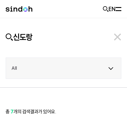
EN
모바일 헤더
회사소개
D470
추천
신도랑
신도랑
사업개요
기업가치
솔루션
신도랑 소개
All
미래비전
두잉
제품
솔루션 소개
기업소식
솔루션 제품
고객지원
제품 추천
ESG
총
7
개의 검색결과가 있어요.
산업별 도입 사례
출력기기
Careers
문의하기