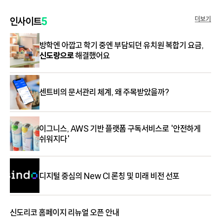
정부 조달 품목
서비스 신청
지금, 신도리코의 복합기가 필요하다면 문의하세요
더보기
인사이트
5
서비스 센터
방학엔 아깝고 학기 중엔 부담되던 유치원 복합기 요금,
다운로드
렌탈 및 구매
신도랑으로
해결했어요
사업 제안
센트비의 문서관리 체계, 왜 주목받았을까?
이그니스, AWS 기반 플랫폼 구독서비스로 '안전하게
쉬워지다'
디지털 중심의 New CI 론칭 및 미래 비전 선포
신도리코 홈페이지 리뉴얼 오픈 안내