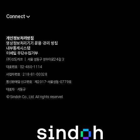
Connect
채용
서포트센터
개인정보처리방침
영상정보처리기기 운용•관리 방침
타륜
내부통제시스템
이메일 무단수집거부
가헌신도재단
(주)신도리코 | 서울 성동구 성수이로24길 3
대표번호 : 02-460-1114
신도리코 유튜브
사업자번호 : 218-81-00328
윤리경영상담센터
통신판매업 신고번호 : 제2017-서울성동-0779호
파트너정보센터
대표자 : 서동규
© Sindoh Co., Ltd. All rights reserved.