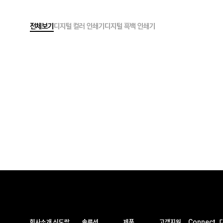
전체보기
디지털 컬러 인쇄기
디지털 흑백 인쇄기
회사소개
신도랑
솔루션
제품
고객지원
Connect