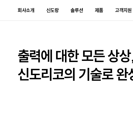
회사소개
신도랑
솔루션
제품
고객지원
pc 헤더
사업개요
신도랑 소개
솔루션 소개
제품 추천
문의하기
기업가치
두잉
솔루션 제품
출력기기
서비스 
D470
추천
신도랑
출력에 대한 모든 상상
미래비전
산업별 도입 사례
정부 조달 품목
서비스 
기업소식
사업 제안
신도리코의 기술로 완
ESG
Careers