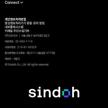
Connect
채용
서포트센터
개인정보처리방침
영상정보처리기기 운용•관리 방침
타륜
내부통제시스템
이메일 무단수집거부
가헌신도재단
(주)신도리코 | 서울 성동구 성수이로24길 3
대표번호 : 02-460-1114
신도리코 유튜브
사업자번호 : 218-81-00328
윤리경영상담센터
통신판매업 신고번호 : 제2017-서울성동-0779호
파트너정보센터
대표자 : 서동규
© Sindoh Co., Ltd. All rights reserved.