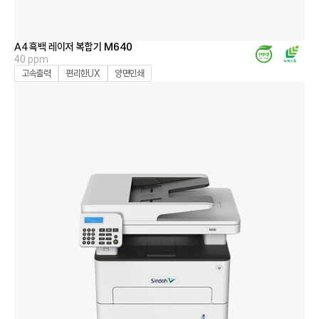
A4 흑백 레이저 복합기
M640
40 ppm
고속출력
편리한UX
양면인쇄