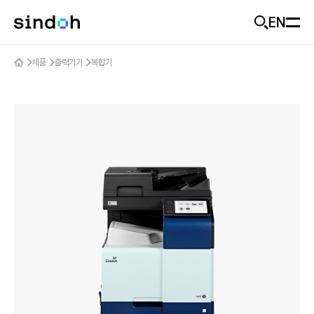
EN
모바일 헤더
제품
출력기기
복합기
회사소개
D470
추천
신도랑
신도랑
사업개요
기업가치
솔루션
신도랑 소개
미래비전
두잉
제품
솔루션 소개
기업소식
솔루션 제품
고객지원
제품 추천
ESG
산업별 도입 사례
출력기기
Careers
문의하기