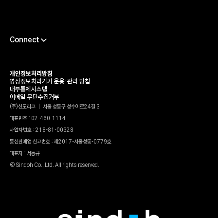
Connect
채용
서포트센터
개인정보처리방침
영상정보처리기기 운용•관리 방침
타륜
내부통제시스템
이메일 무단수집거부
가헌신도재단
(주)신도리코 | 서울 성동구 성수이로24길 3
대표번호 : 02-460-1114
신도리코 유튜브
사업자번호 : 218-81-00328
윤리경영상담센터
통신판매업 신고번호 : 제2017-서울성동-0779호
파트너정보센터
대표자 : 서동규
© Sindoh Co., Ltd. All rights reserved.