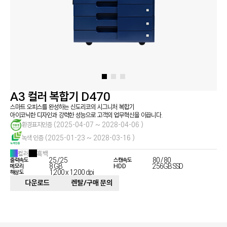
정부 조달 품목
서비스 신청
지금, 신도리코의 복합기가 필요하다면 문의하세요
서비스 센터
다운로드
렌탈 및 구매
사업 제안
A3 컬러 복합기 D470
스마트 오피스를 완성하는 신도리코의 시그니처 복합기
아이코닉한 디자인과 강력한 성능으로 고객의 업무혁신을 이끕니다.
환경표지인증
(2025-04-07 ~ 2028-04-06 )
녹색 인증
(2025-01-23 ~ 2028-03-16 )
컬러
흑백
25 / 25
80 / 80
출력속도
스캔속도
8 GB
256GB SSD
메모리
HDD
1,200 x 1,200 dpi
해상도
다운로드
렌탈/구매 문의