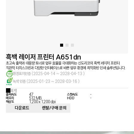
정부 조달 품목
서비스 신청
지금, 신도리코의 복합기가 필요하다면 문의하세요
서비스 센터
다운로드
렌탈 및 구매
사업 제안
흑백 레이저 프린터 A651dn
초고속 출력과 대용량 토너로 업무 효율을 극대화하는 신도리코의 흑백 레이저 프린터
직관적 터치스크린과 다양한 인터페이스로 바쁜 업무 환경에 최적화된 인쇄 솔루션입니다.
환경표지인증
(2025-04-14 ~ 2028-04-13 )
녹색 인증
(2025-01-23 ~ 2028-03-16 )
흑백
47
-
출력속도
스캔속도
512 MB
-
메모리
HDD
1,200 x 1,200 dpi
해상도
다운로드
렌탈/구매 문의