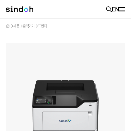
EN
모바일 헤더
제품
출력기기
프린터
회사소개
D470
추천
신도랑
신도랑
사업개요
기업가치
솔루션
신도랑 소개
미래비전
두잉
제품
솔루션 소개
기업소식
솔루션 제품
고객지원
제품 추천
ESG
산업별 도입 사례
출력기기
Careers
문의하기