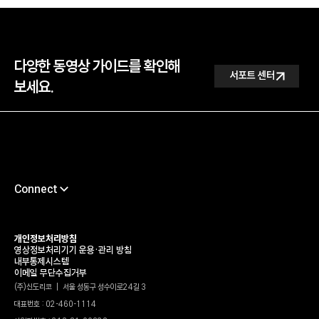
다양한 동영상 가이드를 확인해
서포트 센터
서포트 센터
보세요.
Connect
채용
서포트센터
개인정보처리방침
영상정보처리기기 운용•관리 방침
타륜
내부통제시스템
이메일 무단수집거부
가헌신도재단
(주)신도리코 | 서울 성동구 성수이로24길 3
대표번호 : 02-460-1114
신도리코 유튜브