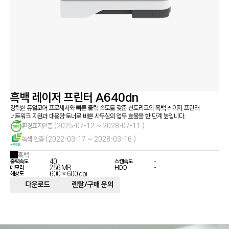
정부 조달 품목
서비스 신청
지금, 신도리코의 복합기가 필요하다면 문의하세요
서비스 센터
다운로드
렌탈 및 구매
사업 제안
흑백 레이저 프린터 A640dn
강력한 듀얼코어 프로세서와 빠른 출력 속도를 갖춘 신도리코의 흑백 레이저 프린터
네트워크 지원과 대용량 토너로 바쁜 사무실의 업무 효율을 한 단계 높입니다.
환경표지인증
(2025-07-12 ~ 2028-07-11 )
녹색 인증
(2022-03-17 ~ 2028-03-16 )
흑백
40
-
출력속도
스캔속도
256 MB
-
메모리
HDD
600 × 600 dpi
해상도
다운로드
렌탈/구매 문의