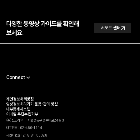
다양한 동영상 가이드를 확인해
서포트 센터
서포트 센터
보세요.
Connect
채용
서포트센터
개인정보처리방침
영상정보처리기기 운용•관리 방침
타륜
내부통제시스템
이메일 무단수집거부
가헌신도재단
(주)신도리코 | 서울 성동구 성수이로24길 3
대표번호 : 02-460-1114
신도리코 유튜브
사업자번호 : 218-81-00328
윤리경영상담센터