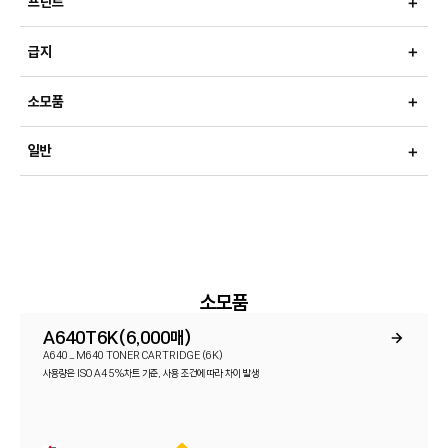
프린트
급지
소모품
일반
소모품
A640T6K(6,000매)
A640_M640 TONER CARTRIDGE (6K)
사용량은 ISO A4 5%차트 기준, 사용 조건에 따라 차이 발생